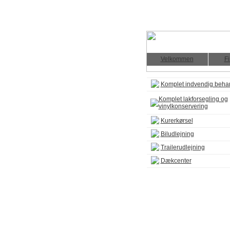
Velkommen
Fi
Komplet indvendig beha
Komplet lakforsegling og
vinylkonservering
Kurerkørsel
Biludlejning
Trailerudlejning
Dækcenter