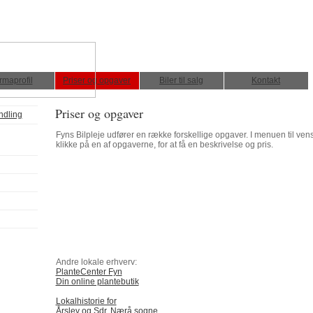
rmaprofil
Priser og opgaver
Biler til salg
Kontakt
Priser og opgaver
ndling
Fyns Bilpleje udfører en række forskellige opgaver. I menuen til venst
klikke på en af opgaverne, for at få en beskrivelse og pris.
Andre lokale erhverv:
PlanteCenter Fyn
Din online plantebutik
Lokalhistorie for
Årslev og Sdr. Nærå sogne